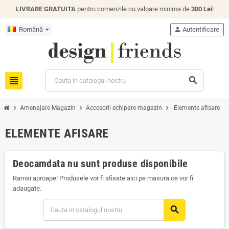
LIVRARE GRATUITA
pentru comenzile cu valoare minima de
300 Lei
!
Română
person
Autentificare
view_headline
search
chevron_right
chevron_right
chevron_right
Amenajare Magazin
Accesorii echipare magazin
Elemente afisare
ELEMENTE AFISARE
Deocamdata nu sunt produse disponibile
Ramai aproape! Produsele vor fi afisate aici pe masura ce vor fi
adaugate.
search