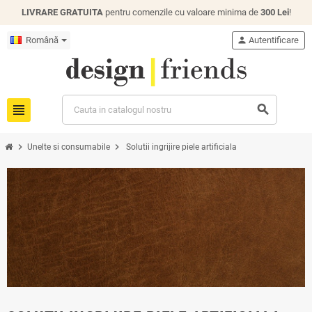
LIVRARE GRATUITA
pentru comenzile cu valoare minima de
300 Lei
!
Română
person
Autentificare
view_headline
search
chevron_right
chevron_right
Unelte si consumabile
Solutii ingrijire piele artificiala