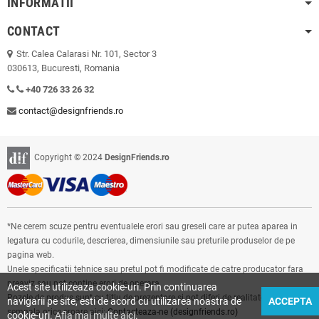
INFORMATII
CONTACT
Str. Calea Calarasi Nr. 101, Sector 3
030613, Bucuresti, Romania
+40 726 33 26 32
contact@designfriends.ro
Copyright © 2024
DesignFriends.ro
*Ne cerem scuze pentru eventualele erori sau greseli care ar putea aparea in
legatura cu codurile, descrierea, dimensiunile sau preturile produselor de pe
pagina web.
Unele specificatii tehnice sau pretul pot fi modificate de catre producator fara
preaviz sau pot contine erori de operare.
Acest site utilizeaza cookie-uri. Prin continuarea
Pozele de produs sunt cu titlu de prezentare si pot diferi de realitate. Ne puteti
navigarii pe site, esti de acord cu utilizarea noastra de
ACCEPTA
semnala orice eroare aici:
Contacteaza-ne (designfriends.ro)
cookie-uri.
Afla mai multe aici
.