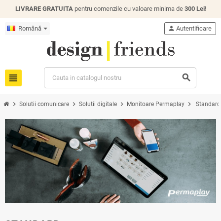
LIVRARE GRATUITA
pentru comenzile cu valoare minima de
300 Lei
!
Română
person
Autentificare
view_headline
search
chevron_right
chevron_right
chevron_right
chevron_right
Solutii comunicare
Solutii digitale
Monitoare Permaplay
Standard