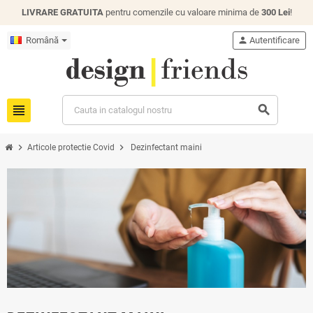
LIVRARE GRATUITA
pentru comenzile cu valoare minima de
300 Lei
!
Română
person
Autentificare
view_headline
search
chevron_right
chevron_right
Articole protectie Covid
Dezinfectant maini