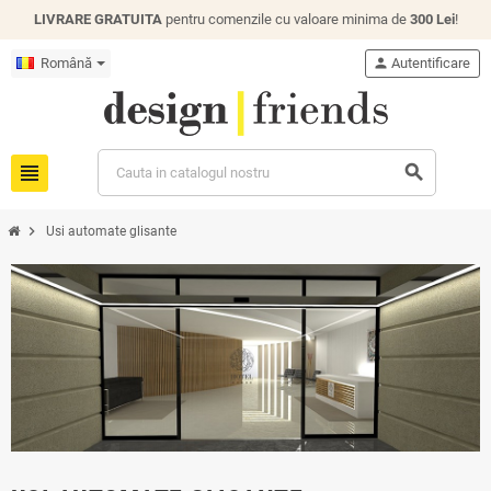
LIVRARE GRATUITA
pentru comenzile cu valoare minima de
300 Lei
!
Română
person
Autentificare
view_headline
search
chevron_right
Usi automate glisante