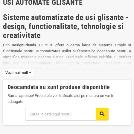
USI AUTOMATE GLISANTE
Sisteme automatizate de usi glisante -
design, functionalitate, tehnologie si
creativitate
Prin
DesignFriends
TOPP iti ofera o gama larga de sisteme simple si
functionale pentru automatizarea usilor si ferestrelor, concepute pentru a
simplifica miscarile noastre zilnice. Produsele reflecta echilibrului perfect
intre design, functionalitate, tehnologie si creativitate. Produsele sunt
realizate din materiale de cea mai inalta calitate la care se adauga
Vezi mai mult
expand_more
cunostinte tehnice, monitorizarea intregului proces de productie si
disponibilitatea unui laborator de testare bine organizat si eficient.
Deocamdata nu sunt produse disponibile
Fiecare dispozitiv este testat individual pentru a mentine angajamentul fata
Ramai aproape! Produsele vor fi afisate aici pe masura ce vor fi
de calitate. Alege solutiile oferite de TOPP pentru o mai mare comoditate,
adaugate.
bunastare si libertate de miscare.
search