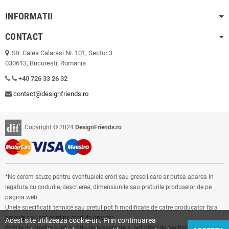
INFORMATII
CONTACT
Str. Calea Calarasi Nr. 101, Sector 3
030613, Bucuresti, Romania
+40 726 33 26 32
contact@designfriends.ro
Copyright © 2024
DesignFriends.ro
*Ne cerem scuze pentru eventualele erori sau greseli care ar putea aparea in
legatura cu codurile, descrierea, dimensiunile sau preturile produselor de pe
pagina web.
Unele specificatii tehnice sau pretul pot fi modificate de catre producator fara
preaviz sau pot contine erori de operare.
Acest site utilizeaza cookie-uri. Prin continuarea
Pozele de produs sunt cu titlu de prezentare si pot diferi de realitate. Ne puteti