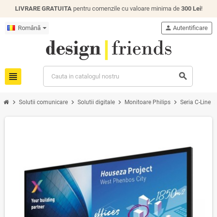
LIVRARE GRATUITA
pentru comenzile cu valoare minima de
300 Lei
!
Română
person
Autentificare
view_headline
search
chevron_right
chevron_right
chevron_right
chevron_right
chevron_
Solutii comunicare
Solutii digitale
Monitoare Philips
Seria C-Line