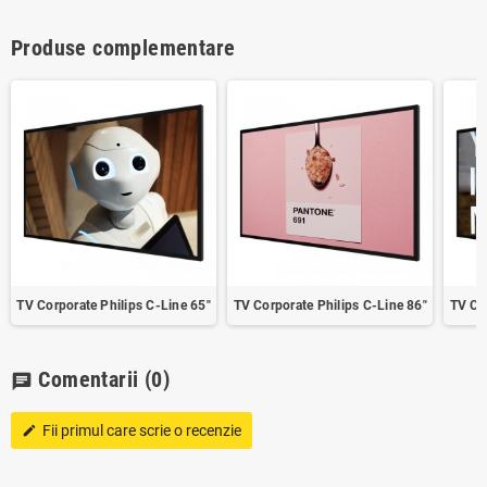
Produse complementare
TV Corporate Philips C-Line 65"
TV Corporate Philips C-Line 86"
TV Co
Comentarii
(0)
chat
Fii primul care scrie o recenzie
edit