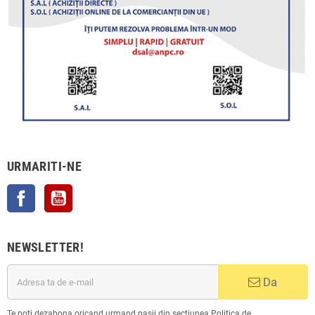
URMARITI-NE
Facebook
YouTube
NEWSLETTER!
Da
Te poti dezabona oricand urmand pasii din sectiunea Politica de