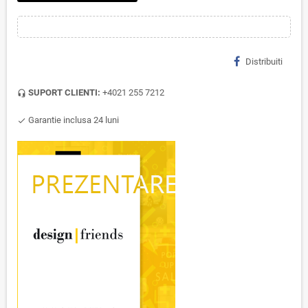
Distribuiti
SUPORT CLIENTI:
+4021 255 7212
headset_mic
Garantie inclusa 24 luni
check