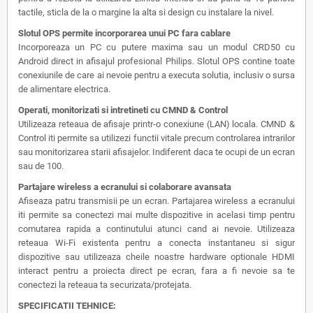
tactile, sticla de la o margine la alta si design cu instalare la nivel.
Slotul OPS permite incorporarea unui PC fara cablare
Incorporeaza un PC cu putere maxima sau un modul CRD50 cu
Android direct in afisajul profesional Philips. Slotul OPS contine toate
conexiunile de care ai nevoie pentru a executa solutia, inclusiv o sursa
de alimentare electrica.
Operati, monitorizati si intretineti cu CMND & Control
Utilizeaza reteaua de afisaje printr-o conexiune (LAN) locala. CMND &
Control iti permite sa utilizezi functii vitale precum controlarea intrarilor
sau monitorizarea starii afisajelor. Indiferent daca te ocupi de un ecran
sau de 100.
Partajare wireless a ecranului si colaborare avansata
Afiseaza patru transmisii pe un ecran. Partajarea wireless a ecranului
iti permite sa conectezi mai multe dispozitive in acelasi timp pentru
comutarea rapida a continutului atunci cand ai nevoie. Utilizeaza
reteaua Wi-Fi existenta pentru a conecta instantaneu si sigur
dispozitive sau utilizeaza cheile noastre hardware optionale HDMI
interact pentru a proiecta direct pe ecran, fara a fi nevoie sa te
conectezi la reteaua ta securizata/protejata.
SPECIFICATII TEHNICE: