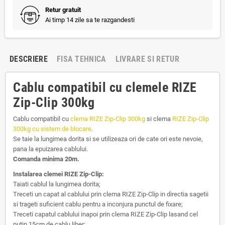
Retur gratuit
Ai timp 14 zile sa te razgandesti
DESCRIERE
FISA TEHNICA
LIVRARE SI RETUR
Cablu compatibil cu clemele RIZE
Zip-Clip 300kg
Cablu compatibil cu
clema RIZE Zip-Clip 300kg
si clema
RIZE Zip-Clip
300kg cu sistem de blocare
.
Se taie la lungimea dorita si se utilizeaza ori de cate ori este nevoie,
pana la epuizarea cablului.
Comanda minima 20m.
Instalarea clemei RIZE Zip-Clip:
Taiati cablul la lungimea dorita;
Treceti un capat al cablului prin clema RIZE Zip-Clip in directia sagetii
si trageti suficient cablu pentru a inconjura punctul de fixare;
Treceti capatul cablului inapoi prin clema RIZE Zip-Clip lasand cel
putin 15cm de cablu liber;