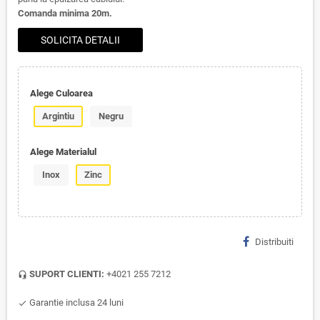
Comanda minima 20m.
SOLICITA DETALII
Alege Culoarea
Argintiu
Negru
Alege Materialul
Inox
Zinc
Distribuiti
SUPORT CLIENTI:
+4021 255 7212
headset_mic
Garantie inclusa 24 luni
check