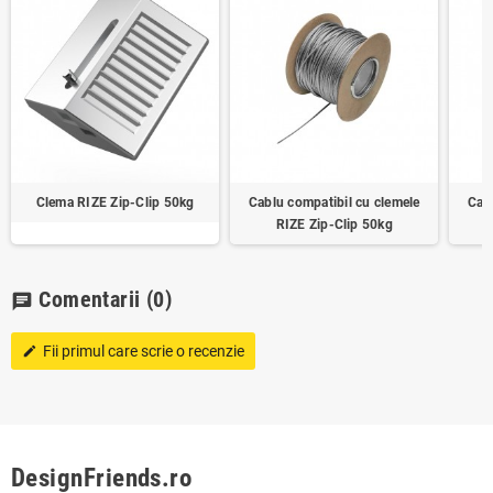
Clema RIZE Zip-Clip 50kg
Cablu compatibil cu clemele
Cab
RIZE Zip-Clip 50kg
Comentarii
(0)
chat
Fii primul care scrie o recenzie
edit
DesignFriends.ro