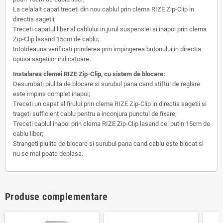
La celalalt capat treceti din nou cablul prin clema RIZE Zip-Clip in
directia sagetii;
Treceti capatul liber al cablului in jurul suspensiei si inapoi prin clema
Zip-Clip lasand 15cm de cablu;
Intotdeauna verificati prinderea prin impingerea butonului in directia
opusa sagetilor indicatoare.
Instalarea clemei RIZE Zip-Clip, cu sistem de blocare:
Desurubati piulita de blocare si surubul pana cand stiftul de reglare
este impins complet inapoi;
Treceti un capat al firului prin clema RIZE Zip-Clip in directia sagetii si
trageti sufficient cablu pentru a inconjura punctul de fixare;
Treceti cablul inapoi prin clema RIZE Zip-Clip lasand cel putin 15cm de
cablu liber;
Strangeti piulita de blocare si surubul pana cand cablu este blocat si
nu se mai poate deplasa.
Produse complementare