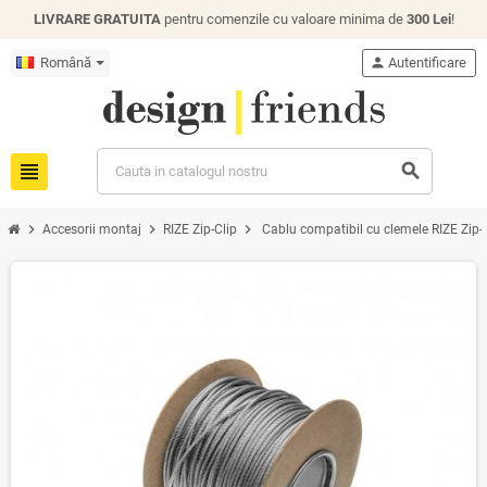
LIVRARE GRATUITA
pentru comenzile cu valoare minima de
300 Lei
!
Română
person
Autentificare
view_headline
search
chevron_right
chevron_right
chevron_right
Accesorii montaj
RIZE Zip-Clip
Cablu compatibil cu clemele RIZE Zip-