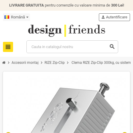
LIVRARE GRATUITA
pentru comenzile cu valoare minima de
300 Lei
!
Română
person
Autentificare
view_headline
search
chevron_right
chevron_right
chevron_right
Accesorii montaj
RIZE Zip-Clip
Clema RIZE Zip-Clip 300kg, cu sistem 