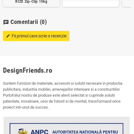
RIZE Zip-Clip 15kg
Comentarii
(0)
chat
Fii primul care scrie o recenzie
edit
DesignFriends.ro
Suntem furnizori de materiale, accesorii si solutii necesare in productia
publicitara, industria mobilei, amenajarilor interioare si a constructiilor.
Portofoliul nostru de produse este atent selectat si cuprinde solutii
patentate, inovatoare, usor de folosit si de montat, transformand orice
proiect intr-unul de succes.