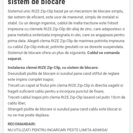
sistem de blocare
Sistemul unic RIZE Zip-Clip bazat pe un mecanism de blocare simplu,
dar extrem de eficient, este usor de manevrat, simplu de instalat si
stabil. Cu un design ingenios, cablul de inalta tractiune este folosit
impreuna cu clemele RIZE Zip-Clip din aliaj de zinc, care adapostesc o
pana metalica sinterizata impregnata in ulei, care se angajeaza pentru
prima data. Alegeti clema RIZE Zip-Clip de marimea potrivita impreuna
cu cablul Zip-Clip indicat, potrivite greutatii ce se doreste suspendata.
Sistemul de blocare ofera un plus de siguranta.
Cablul se comanda
separat.
Instalarea clemei RIZE Zip-Clip, cu sistem de blocare:
Desurubati piulita de blocare si surubul pana cand stiftul de reglare
este impins complet inapoi;
Treceti un capat al firului prin clema RIZE Zip-Clip in directia sagetii si
trageti suficient cablu pentru a inconjura punctul de fixare;
Treceti cablul inapoi prin clema RIZE Zip-Clip lasand cel putin 15cm de
cablu liber;
Strangeti piulita de blocare si surubul pana cand cablu este blocat si
nu se mai poate deplasa.
RECOMANDARI:
NU UTILIZATI PENTRU INCARCARI PESTE LIMITA ADMISA!