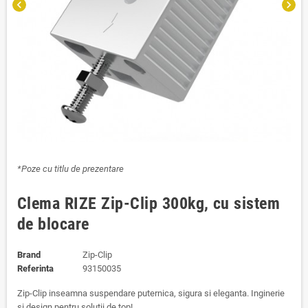
chevron_left
chevron_right
*Poze cu titlu de prezentare
Clema RIZE Zip-Clip 300kg, cu sistem
de blocare
Brand
Zip-Clip
Referinta
93150035
Zip-Clip inseamna suspendare puternica, sigura si eleganta. Inginerie
si design pentru solutii de top!