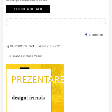
SOLICITA DETALII
Distribuiti
SUPORT CLIENTI:
+4021 255 7212
headset_mic
Garantie inclusa 24 luni
check