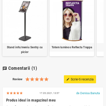
Stand info/meniu Sentry cu
Totem luminos Reflecta Trappa
T
picior
Comentarii
(1)
chat
Review
Scrie-ti recenzia
edit
de Denisa Banuta
17.05.2021, 13:57
Produs ideal in magazinul meu