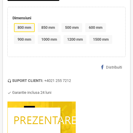
Dimensiuni
800 mm
850 mm
500 mm
600 mm
900 mm
1000 mm
1200 mm
1500 mm
Distribuiti
SUPORT CLIENTI:
+4021 255 7212
headset_mic
Garantie inclusa 24 luni
check