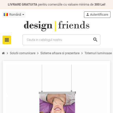
LIVRARE GRATUITA
pentru comenzile cu valoare minima de
300 Lei
!
Română
person
Autentificare
view_headline
search
chevron_right
chevron_right
chevron_right
ch
Solutii comunicare
Sisteme afisare si prezentare
Totemuri luminoase