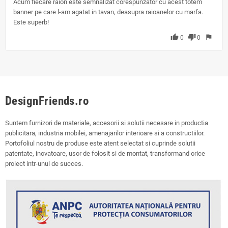
Acum fiecare raion este semnalizat corespunzator cu acest totem
banner pe care l-am agatat in tavan, deasupra raioanelor cu marfa.
Este superb!
thumb_up
thumb_down
flag
0
0
DesignFriends.ro
Suntem furnizori de materiale, accesorii si solutii necesare in productia
publicitara, industria mobilei, amenajarilor interioare si a constructiilor.
Portofoliul nostru de produse este atent selectat si cuprinde solutii
patentate, inovatoare, usor de folosit si de montat, transformand orice
proiect intr-unul de succes.