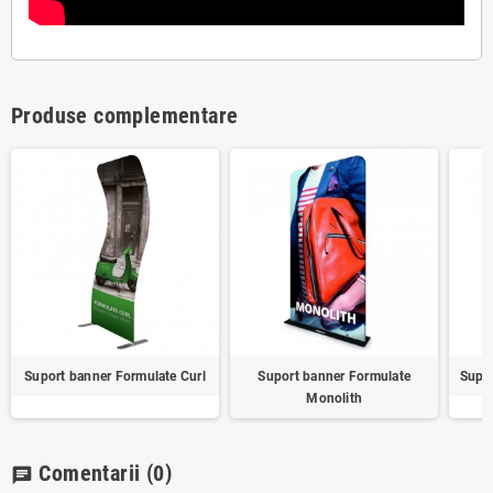
Produse complementare
Suport banner Formulate Curl
Suport banner Formulate
Supor
Monolith
Comentarii
(0)
chat