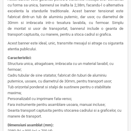
cu forma sa unica, bannerul se inalta la 2,38m, facandu-l o alternativa
excelenta la standurile traditionale. Acest banner tensionat este
fabricat dintr-un tub de aluminiu puternic, dar usor, cu diametrul de
30mm si imbracata intr-o tesatura lavabila, cu fermoar. Simplu
de montat si usor de transportat, bannerul include o geanta de
transport captusita, cu manere, pentru a stoca cadrul si grafica.
Acest banner este ideal, unic, transmite mesajul si atrage cu siguranta
atentia publicului.
Caracteristici:
Structura unica, atragatoare, imbracata cu un material lavabil, cu
fermoar;
Cadru tubular de sine statator, fabricat din tuburi de aluminiu
puternice, usoare, cu diametrul de 30mm, pentru transport usor;
Tub orizontal ponderat si stalpi de sustinere pentru o stabilitate
maxima;
Personalizabil cu imprimare fata-verso;
Fara instrumente pentru asamblare usoara, manuai incluse;
Geanta transport captusita pentru stocarea cadrului si a graficelor, cu
manere de transport.
Dimensiuni asamblat (mm):
2380 (h) x 900 (w) x 700 (d)