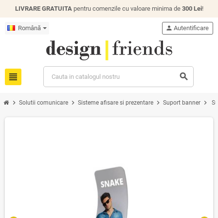
LIVRARE GRATUITA
pentru comenzile cu valoare minima de
300 Lei
!
Română
person
Autentificare
view_headline
search
chevron_right
chevron_right
chevron_right
chevron_right
Solutii comunicare
Sisteme afisare si prezentare
Suport banner
Su