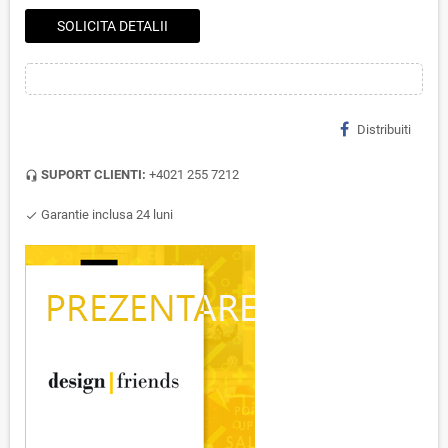
SOLICITA DETALII
Distribuiti
SUPORT CLIENTI:
+4021 255 7212
headset_mic
Garantie inclusa 24 luni
check