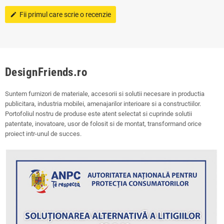
Fii primul care scrie o recenzie
edit
DesignFriends.ro
Suntem furnizori de materiale, accesorii si solutii necesare in productia
publicitara, industria mobilei, amenajarilor interioare si a constructiilor.
Portofoliul nostru de produse este atent selectat si cuprinde solutii
patentate, inovatoare, usor de folosit si de montat, transformand orice
proiect intr-unul de succes.