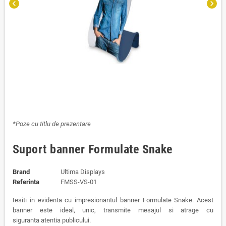
chevron_left
chevron_right
*Poze cu titlu de prezentare
Suport banner Formulate Snake
Brand
Ultima Displays
Referinta
FMSS-VS-01
Iesiti in evidenta cu impresionantul banner Formulate Snake. Acest
banner este ideal, unic, transmite mesajul si atrage cu
siguranta atentia publicului.