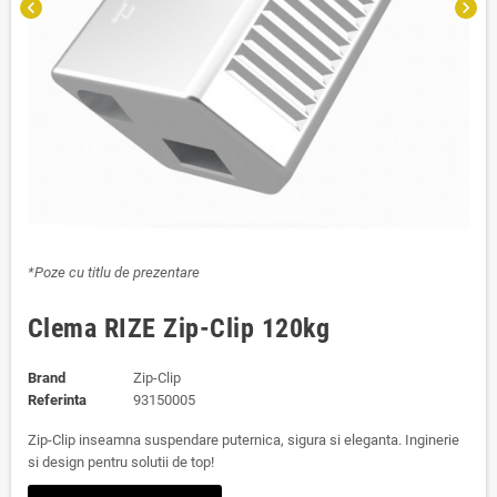
chevron_left
chevron_right
*Poze cu titlu de prezentare
Clema RIZE Zip-Clip 120kg
Brand
Zip-Clip
Referinta
93150005
Zip-Clip inseamna suspendare puternica, sigura si eleganta. Inginerie
si design pentru solutii de top!