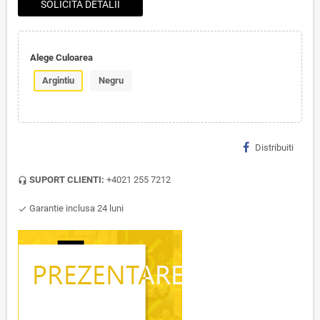
SOLICITA DETALII
Alege Culoarea
Argintiu
Negru
Distribuiti
SUPORT CLIENTI:
+4021 255 7212
headset_mic
Garantie inclusa 24 luni
check