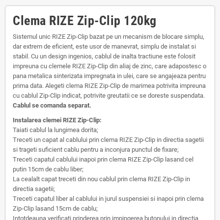
Clema RIZE Zip-Clip 120kg
Sistemul unic RIZE Zip-Clip bazat pe un mecanism de blocare simplu,
dar extrem de eficient, este usor de manevrat, simplu de instalat si
stabil. Cu un design ingenios, cablul de inalta tractiune este folosit
impreuna cu clemele RIZE Zip-Clip din aliaj de zinc, care adapostesc o
pana metalica sinterizata impregnata in ulei, care se angajeaza pentru
prima data. Alegeti clema RIZE Zip-Clip de marimea potrivita impreuna
cu cablul Zip-Clip indicat, potrivite greutatii ce se doreste suspendata.
Cablul se comanda separat.
Instalarea clemei RIZE Zip-Clip:
Taiati cablul la lungimea dorita;
Treceti un capat al cablului prin clema RIZE Zip-Clip in directia sagetii
si trageti suficient cablu pentru a inconjura punctul de fixare;
Treceti capatul cablului inapoi prin clema RIZE Zip-Clip lasand cel
putin 15cm de cablu liber;
La cealalt capat treceti din nou cablul prin clema RIZE Zip-Clip in
directia sagetii;
Treceti capatul liber al cablului in jurul suspensiei si inapoi prin clema
Zip-Clip lasand 15cm de cablu;
Intotdeauna verificati prinderea prin impingerea butonului in directia