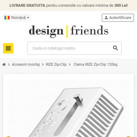
LIVRARE GRATUITA
pentru comenzile cu valoare minima de
300 Lei
!
Română
person
Autentificare
view_headline
search
chevron_right
chevron_right
chevron_right
Accesorii montaj
RIZE Zip-Clip
Clema RIZE Zip-Clip 120kg