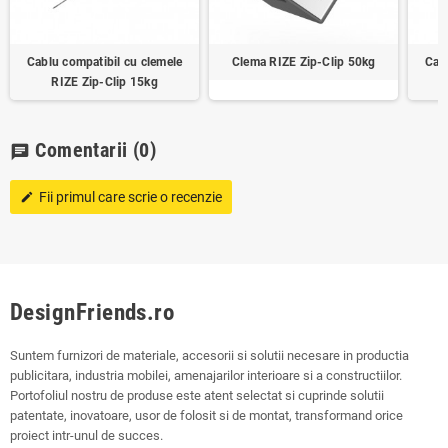
Cablu compatibil cu clemele
Clema RIZE Zip-Clip 50kg
Cab
RIZE Zip-Clip 15kg
Comentarii
(0)
chat
Fii primul care scrie o recenzie
edit
DesignFriends.ro
Suntem furnizori de materiale, accesorii si solutii necesare in productia
publicitara, industria mobilei, amenajarilor interioare si a constructiilor.
Portofoliul nostru de produse este atent selectat si cuprinde solutii
patentate, inovatoare, usor de folosit si de montat, transformand orice
proiect intr-unul de succes.