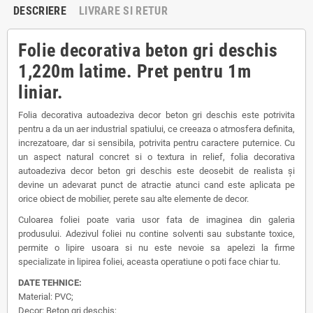
DESCRIERE
LIVRARE SI RETUR
Folie decorativa beton gri deschis
1,220m latime. Pret pentru 1m
liniar.
Folia decorativa autoadeziva decor beton gri deschis este potrivita
pentru a da un aer industrial spatiului, ce creeaza o atmosfera definita,
increzatoare, dar si sensibila, potrivita pentru caractere puternice. Cu
un aspect natural concret si o textura in relief, folia decorativa
autoadeziva decor beton gri deschis este deosebit de realista și
devine un adevarat punct de atractie atunci cand este aplicata pe
orice obiect de mobilier, perete sau alte elemente de decor.
Culoarea foliei poate varia usor fata de imaginea din galeria
produsului. Adezivul foliei nu contine solventi sau substante toxice,
permite o lipire usoara si nu este nevoie sa apelezi la firme
specializate in lipirea foliei, aceasta operatiune o poti face chiar tu.
DATE TEHNICE:
Material: PVC;
Decor: Beton gri deschis;