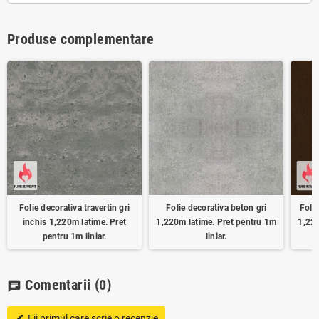
Produse complementare
Folie decorativa travertin gri
Folie decorativa beton gri
Folie
inchis 1,220m latime. Pret
1,220m latime. Pret pentru 1m
1,220
pentru 1m liniar.
liniar.
Comentarii
(0)
chat
Fii primul care scrie o recenzie
edit