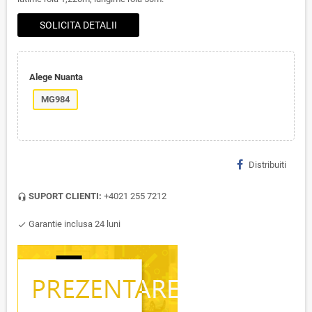
SOLICITA DETALII
Alege Nuanta
MG984
Distribuiti
SUPORT CLIENTI:
+4021 255 7212
headset_mic
Garantie inclusa 24 luni
check