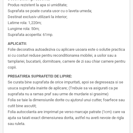
Produs rezistent la apa si umiditate;
Suprafata se poate curata usor cu o laveta umeda;
Destinat exclusiv utilizarii la interior;
Latime rola: 1,220m;
Lungime rola: 50m;
Suprafata acoperita: 61mp.
APLICATII:
Folie decorativa autoadeziva cu aplicare usoara este o solutie practica
si cu costuri reduse pentru reconditionarea mobilei, a usilor sau a
tamplariei, bucatarii, dormitoare, camere de zi sau chiar camere pentru
copii.
PREGATIREA SUPRAFETEI DE LIPIRE:
Se curata bine suprafata de orice impuritati, apoi se degreseaza si se
usuca suprafata inainte de aplicare; (Trebuie sa va asigurati ca pe
suprafata nu a ramas praf sau urme de murdarie si grasime)
Folia se taie la dimensiunile dorite cu ajutorul unui cutter, foarfece sau
cutit bine ascutit;
Folia autocolanta are imprimat pe verso marcaje patrate (1cm) care va
ajuta sa taiati exact dimensiunea dorita, astfel nu aveti nevoie de rigla
sau ruleta.