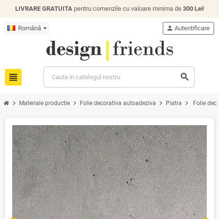
LIVRARE GRATUITA
pentru comenzile cu valoare minima de
300 Lei
!
Română
person
Autentificare
view_headline
search
chevron_right
chevron_right
chevron_right
chevron_right
Materiale productie
Folie decorativa autoadeziva
Piatra
Folie deco