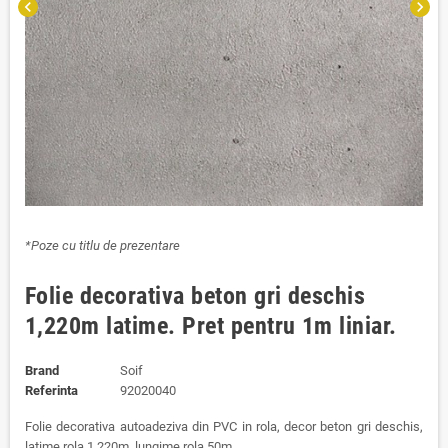
chevron_left
chevron_right
*Poze cu titlu de prezentare
Folie decorativa beton gri deschis
1,220m latime. Pret pentru 1m liniar.
Brand
Soif
Referinta
92020040
Folie decorativa autoadeziva din PVC in rola, decor beton gri deschis,
latime rola 1,220m, lungime rola 50m.