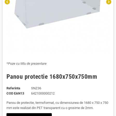
chevron_left
chevron_right
*Poze cu titlu de prezentare
Panou protectie 1680x750x750mm
Referinta
SNZ36
COD EAN13
6421000000212
Panou de protectie, termoformat, cu dimensiunea de 1680 x 750 x 750
mm este realizat din PET transparent cu o grosime de 2mm.