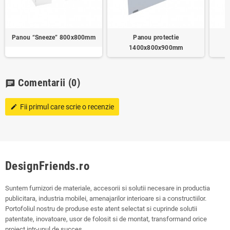
Panou “Sneeze” 800x800mm
Panou protectie
1400x800x900mm
Comentarii
(0)
chat
Fii primul care scrie o recenzie
edit
DesignFriends.ro
Suntem furnizori de materiale, accesorii si solutii necesare in productia
publicitara, industria mobilei, amenajarilor interioare si a constructiilor.
Portofoliul nostru de produse este atent selectat si cuprinde solutii
patentate, inovatoare, usor de folosit si de montat, transformand orice
proiect intr-unul de succes.