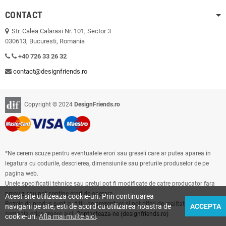
CONTACT
Str. Calea Calarasi Nr. 101, Sector 3
030613, Bucuresti, Romania
+40 726 33 26 32
contact@designfriends.ro
Copyright © 2024
DesignFriends.ro
*Ne cerem scuze pentru eventualele erori sau greseli care ar putea aparea in
legatura cu codurile, descrierea, dimensiunile sau preturile produselor de pe
pagina web.
Unele specificatii tehnice sau pretul pot fi modificate de catre producator fara
preaviz sau pot contine erori de operare.
Acest site utilizeaza cookie-uri. Prin continuarea
Pozele de produs sunt cu titlu de prezentare si pot diferi de realitate. Ne puteti
navigarii pe site, esti de acord cu utilizarea noastra de
ACCEPTA
semnala orice eroare aici:
Contacteaza-ne (designfriends.ro)
cookie-uri.
Afla mai multe aici
.