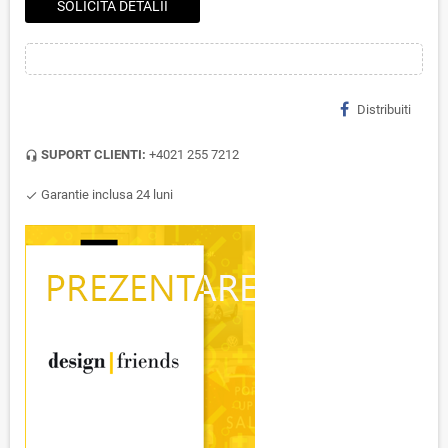
SOLICITA DETALII
Distribuiti
SUPORT CLIENTI:
+4021 255 7212
headset_mic
Garantie inclusa 24 luni
check