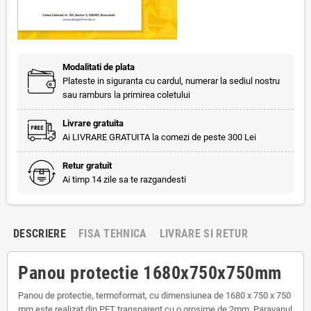
Modalitati de plata
Plateste in siguranta cu cardul, numerar la sediul nostru
sau ramburs la primirea coletului
Livrare gratuita
Ai LIVRARE GRATUITA la comezi de peste 300 Lei
Retur gratuit
Ai timp 14 zile sa te razgandesti
DESCRIERE
FISA TEHNICA
LIVRARE SI RETUR
Panou protectie 1680x750x750mm
Panou de protectie, termoformat, cu dimensiunea de 1680 x 750 x 750
mm este realizat din PET transparent cu o grosime de 2mm. Paravanul