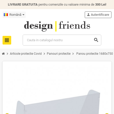
LIVRARE GRATUITA
pentru comenzile cu valoare minima de
300 Lei
!
Română
person
Autentificare
view_headline
search
chevron_right
chevron_right
chevron_right
Articole protectie Covid
Panouri protectie
Panou protectie 1680x75