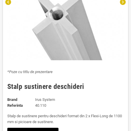
chevron_left
chevron_right
*Poze cu titlu de prezentare
Stalp sustinere deschideri
Brand
Irus System
Referinta
40.110
Stalp de sustinere pentru deschideri format din 2 x Flexi-Long de 1100
mm si picioare de sustinere.