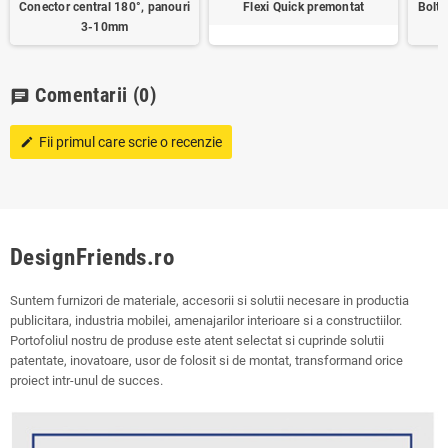
Conector central 180°, panouri
Flexi Quick premontat
Bolt 
3-10mm
8
Comentarii
(0)
chat
Fii primul care scrie o recenzie
edit
DesignFriends.ro
Suntem furnizori de materiale, accesorii si solutii necesare in productia
publicitara, industria mobilei, amenajarilor interioare si a constructiilor.
Portofoliul nostru de produse este atent selectat si cuprinde solutii
patentate, inovatoare, usor de folosit si de montat, transformand orice
proiect intr-unul de succes.