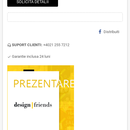
SOLICITA DETALII
Distribuiti
SUPORT CLIENTI:
+4021 255 7212
headset_mic
Garantie inclusa 24 luni
check