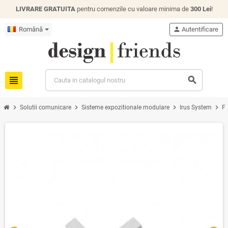
LIVRARE GRATUITA
pentru comenzile cu valoare minima de
300 Lei
!
Română
person
Autentificare
view_headline
search
chevron_right
chevron_right
chevron_right
chevron_right
Solutii comunicare
Sisteme expozitionale modulare
Irus System
Fl