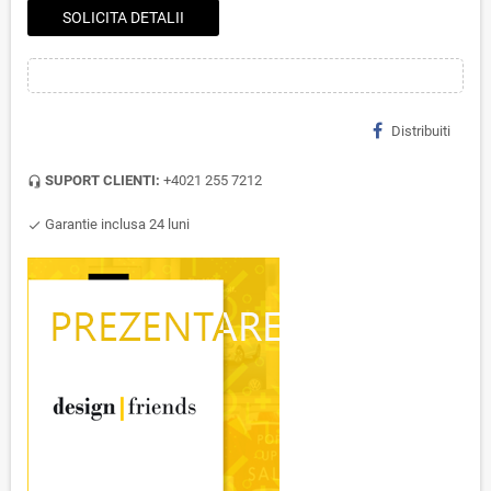
SOLICITA DETALII
Distribuiti
SUPORT CLIENTI:
+4021 255 7212
headset_mic
Garantie inclusa 24 luni
check