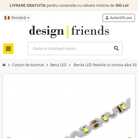
LIVRARE GRATUITA
pentru comenzile cu valoare minima de
300 Lei
!
Română
person
Autentificare
view_headline
search
chevron_right
chevron_right
chevron_right
Corpuri de iluminat
Benzi LED
Banda LED flexibila cu lumina alba 50