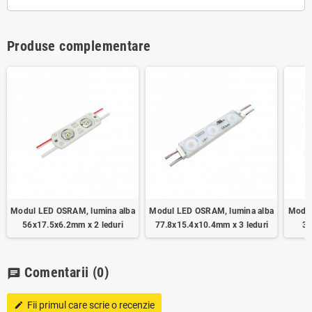
Produse complementare
Modul LED OSRAM, lumina alba
Modul LED OSRAM, lumina alba
Modul
56x17.5x6.2mm x 2 leduri
77.8x15.4x10.4mm x 3 leduri
35
Comentarii
(0)
chat
Fii primul care scrie o recenzie
edit