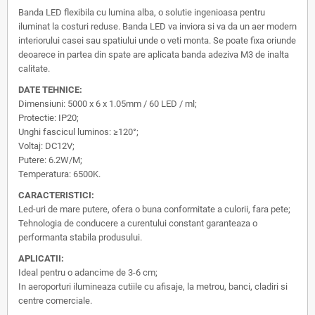
Banda LED flexibila cu lumina alba, o solutie ingenioasa pentru
iluminat la costuri reduse. Banda LED va inviora si va da un aer modern
interiorului casei sau spatiului unde o veti monta. Se poate fixa oriunde
deoarece in partea din spate are aplicata banda adeziva M3 de inalta
calitate.
DATE TEHNICE:
Dimensiuni: 5000 x 6 x 1.05mm / 60 LED / ml;
Protectie: IP20;
Unghi fascicul luminos: ≥120°;
Voltaj: DC12V;
Putere: 6.2W/M;
Temperatura: 6500K.
CARACTERISTICI:
Led-uri de mare putere, ofera o buna conformitate a culorii, fara pete;
Tehnologia de conducere a curentului constant garanteaza o
performanta stabila produsului.
APLICATII:
Ideal pentru o adancime de 3-6 cm;
In aeroporturi ilumineaza cutiile cu afisaje, la metrou, banci, cladiri si
centre comerciale.