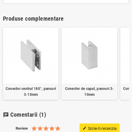
Produse complementare
Conector central 180°, panouri
Conector de capat, panouri 3-
Conec
3-10mm
10mm
Comentarii
(1)
chat
Review
Scrie-ti recenzia
edit