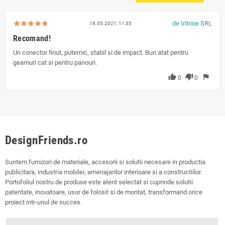
de Vitrine SRL
18.05.2021, 11:35
Recomand!
Un conector finut, puternic, stabil si de impact. Bun atat pentru
geamuri cat si pentru panouri.
thumb_up
thumb_down
flag
0
0
DesignFriends.ro
Suntem furnizori de materiale, accesorii si solutii necesare in productia
publicitara, industria mobilei, amenajarilor interioare si a constructiilor.
Portofoliul nostru de produse este atent selectat si cuprinde solutii
patentate, inovatoare, usor de folosit si de montat, transformand orice
proiect intr-unul de succes.