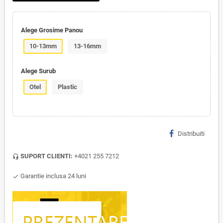
Alege Grosime Panou
10-13mm
13-16mm
Alege Surub
Otel
Plastic
Distribuiti
SUPORT CLIENTI:
+4021 255 7212
headset_mic
Garantie inclusa 24 luni
check