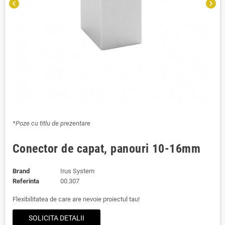
chevron_left
chevron_right
*Poze cu titlu de prezentare
Conector de capat, panouri 10-16mm
Brand
Irus System
Referinta
00.307
Flexibilitatea de care are nevoie proiectul tau!
SOLICITA DETALII