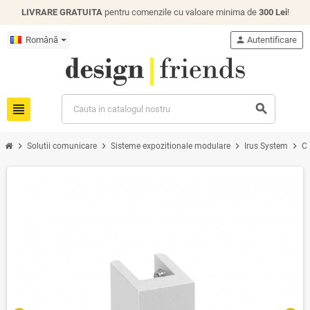
LIVRARE GRATUITA
pentru comenzile cu valoare minima de
300 Lei
!
Română
person
Autentificare
view_headline
search
chevron_right
chevron_right
chevron_right
chevron_right
Solutii comunicare
Sisteme expozitionale modulare
Irus System
Co